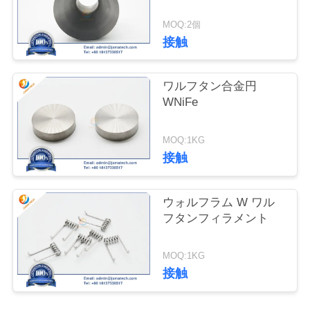
達
MOQ:2個
に
接触
連
ワルフタン合金円
絡
WNiFe
し
な
MOQ:1KG
接触
さ
い
ウォルフラム W ワル
フタンフィラメント
ニ
MOQ:1KG
接触
ュ
ー