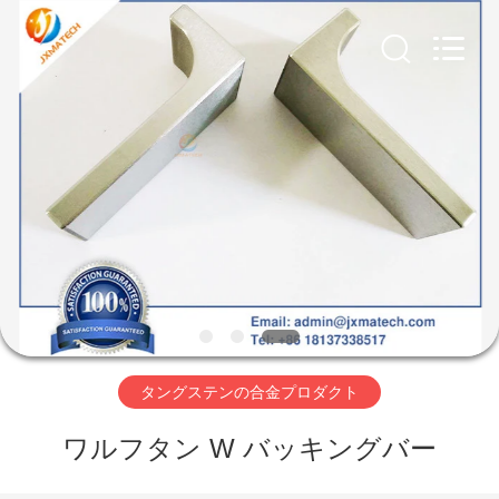
2020
-
2025
JINXING
MATECH
CO
LTD.
All
Rights
家
Reserved.
Developed
by
ECER
プ
ロ
ダ
ク
ト
タングステンの合金プロダクト
ワルフタン W バッキングバー
私