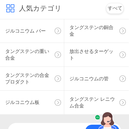
人気カテゴリ
ス
すべて
タングステンの銅合
場
ジルコニウム バー
金
合
タングステンの重い
放出させるターゲッ
合金
ト
引
用
タングステンの合金
ジルコニウムの管
プロダクト
を
要
タングステン レニウ
ジルコニウム板
求
ム合金
し