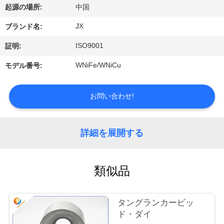
達
起源の場所:
中国
に
JX
ブランド名:
つ
ISO9001
証明:
い
WNiFe/WNiCu
モデル番号:
て
お問い合わせ!
工
場
詳細を展開する
旅
類似品
行
タングランカービッ
私
ド・ダイ