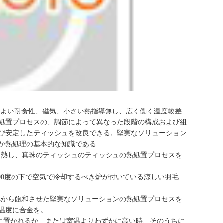
、よい耐食性、磁気、小さい熱指導無し、広く働く温度較差
処置プロセスの、調節によって異なった段階の構成および組
び安定したティッシュを改良できる。堅実なソリューション
か熱処理の基本的な知識である:
毛を熱し、真珠のティッシュのティッシュの熱処置プロセスを
500度の下で空気で冷却するべき炉が付いている涼しい羽毛
それから飽和させた堅実なソリューションの熱処置プロセスを
温度に合金を。
温に置かれるか、または室温よりわずかに高い時、そのうちに