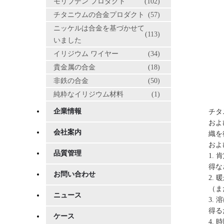
モリブデン プロダクト
(102)
チタニウムの合金プロダクト
(57)
ニッケルは合金を基づかせて
(113)
いました
イリジウム ワイヤー
(34)
貴金属の合金
(18)
非鉄の合金
(50)
純粋なイリジウム材料
(1)
企業情報
チタ
およ
会社案内
織を
およ
品質管理
1.
得な
お問い合わせ
2.
（ま
ニュース
3.
得る
ケース
4.