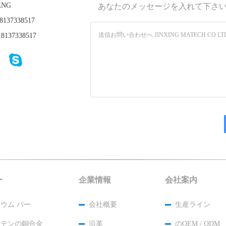
ANG
あなたのメッセージを入れて下さ
8137338517
8137338517
ー
企業情報
会社案内
ウム バー
会社概要
生産ライン
ステンの銅合金
沿革
のOEM / ODM