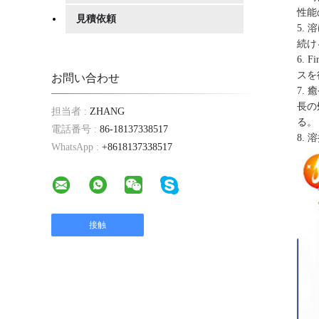
性能
見積依頼
5.
続け
6.
スを
お問い合わせ
7.
長の
担当者 :
ZHANG
る。
電話番号 :
86-18137338517
8.
WhatsApp :
+8618137338517