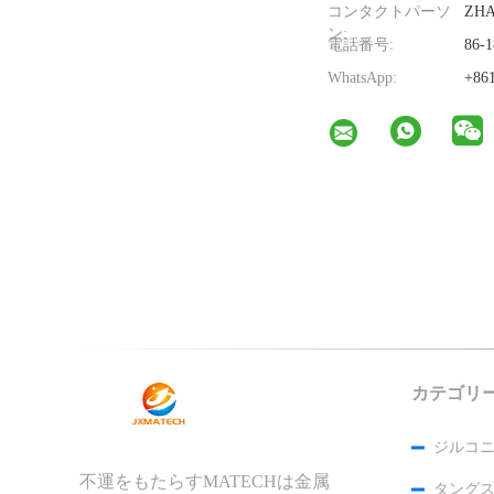
コンタクトパーソ
ZH
ン:
電話番号:
86-1
WhatsApp:
+861
カテゴリ
ジルコニ
不運をもたらすMATECHは金属
タング