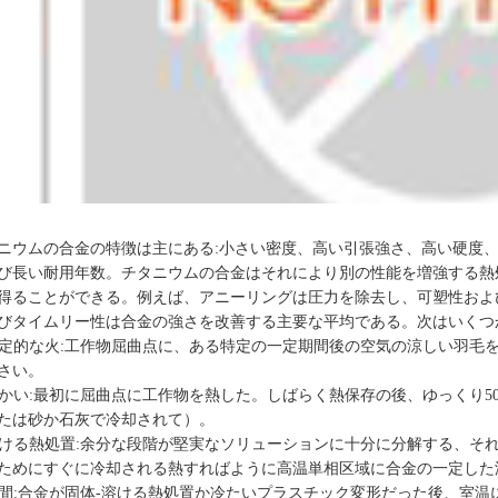
ニウムの合金の特徴は主にある:小さい密度、高い引張強さ、高い硬度
び長い耐用年数。チタニウムの合金はそれにより別の性能を増強する熱
得ることができる。例えば、アニーリングは圧力を除去し、可塑性およ
びタイムリー性は合金の強さを改善する主要な平均である。次はいくつ
 肯定的な火:工作物屈曲点に、ある特定の一定期間後の空気の涼しい羽
さい。
 暖かい:最初に屈曲点に工作物を熱した。しばらく熱保存の後、ゆっくり
たは砂か石灰で冷却されて）。
 溶ける熱処置:余分な段階が堅実なソリューションに十分に分解する、
ためにすぐに冷却される熱すればように高温単相区域に合金の一定した
 時間:合金が固体-溶ける熱処置か冷たいプラスチック変形だった後、室