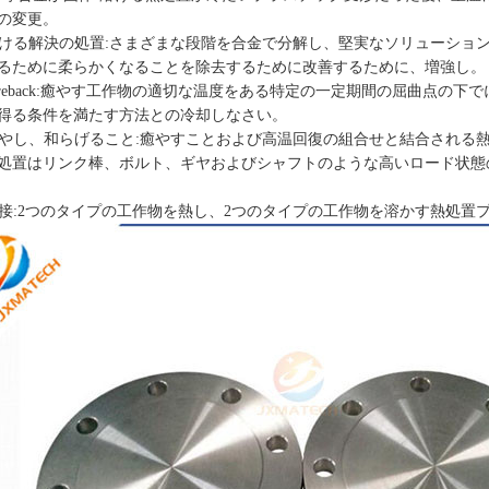
の変更。
 溶ける解決の処置:さまざまな段階を合金で分解し、堅実なソリューシ
るために柔らかくなることを除去するために改善するために、増強し。
 Fireback:癒やす工作物の適切な温度をある特定の一定期間の屈曲点
得る条件を満たす方法との冷却しなさい。
 癒やし、和らげること:癒やすことおよび高温回復の組合せと結合され
処置はリンク棒、ボルト、ギヤおよびシャフトのような高いロード状態
 溶接:2つのタイプの工作物を熱し、2つのタイプの工作物を溶かす熱処置