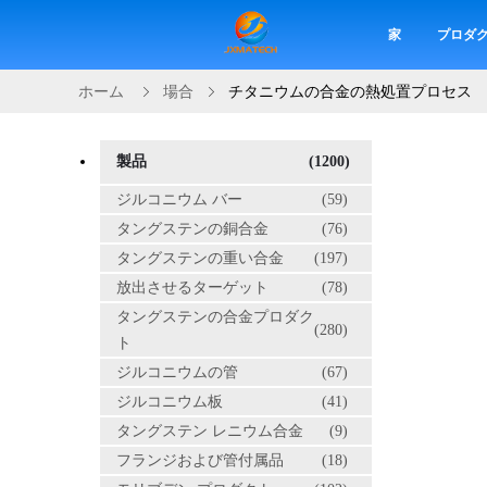
家
プロダ
ホーム
場合
チタニウムの合金の熱処置プロセス
製品
(1200)
ジルコニウム バー
(59)
タングステンの銅合金
(76)
タングステンの重い合金
(197)
放出させるターゲット
(78)
タングステンの合金プロダク
(280)
ト
ジルコニウムの管
(67)
ジルコニウム板
(41)
タングステン レニウム合金
(9)
フランジおよび管付属品
(18)