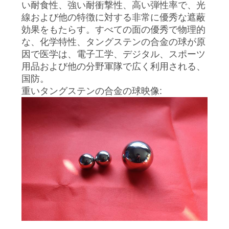
い耐食性、強い耐衝撃性、高い弾性率で、光
ス
線および他の特徴に対する非常に優秀な遮蔽
効果をもたらす。すべての面の優秀で物理的
な、化学特性、タングステンの合金の球が原
場
因で医学は、電子工学、デジタル、スポーツ
用品および他の分野軍隊で広く利用される、
合
国防。
重いタングステンの合金の球映像:
引
用
を
要
求
し