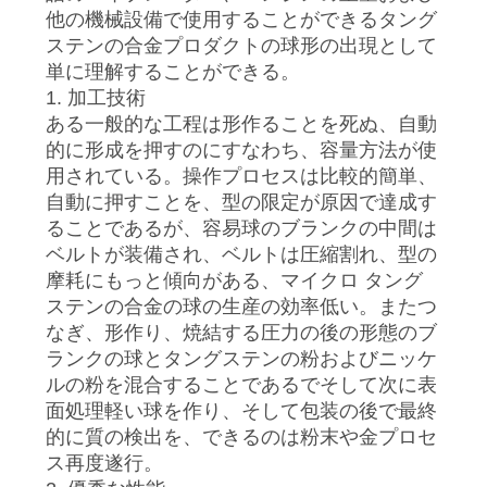
達
他の機械設備で使用することができるタング
に
ステンの合金プロダクトの球形の出現として
単に理解することができる。
つ
1. 加工技術
ある一般的な工程は形作ることを死ぬ、自動
い
的に形成を押すのにすなわち、容量方法が使
て
用されている。操作プロセスは比較的簡単、
自動に押すことを、型の限定が原因で達成す
ることであるが、容易球のブランクの中間は
工
ベルトが装備され、ベルトは圧縮割れ、型の
摩耗にもっと傾向がある、マイクロ タング
場
ステンの合金の球の生産の効率低い。またつ
旅
なぎ、形作り、焼結する圧力の後の形態のブ
ランクの球とタングステンの粉およびニッケ
行
ルの粉を混合することであるでそして次に表
面処理軽い球を作り、そして包装の後で最終
的に質の検出を、できるのは粉末や金プロセ
私
ス再度遂行。