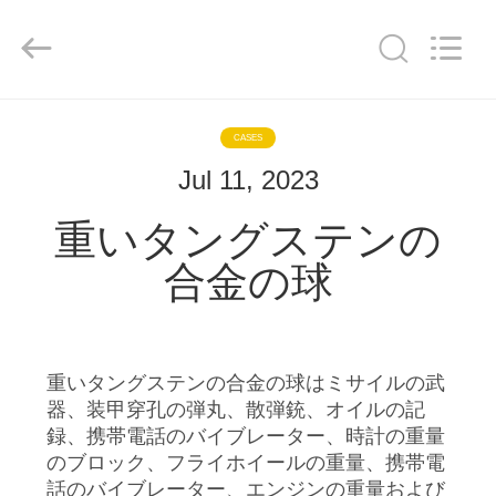
2020
-
2025
JINXING
MATECH
CO
LTD.
All
Rights
家
Reserved.
Developed
CASES
by
ECER
Jul 11, 2023
プ
重いタングステンの
ロ
合金の球
ダ
ク
ト
重いタングステンの合金の球はミサイルの武
器、装甲穿孔の弾丸、散弾銃、オイルの記
録、携帯電話のバイブレーター、時計の重量
私
のブロック、フライホイールの重量、携帯電
話のバイブレーター、エンジンの重量および