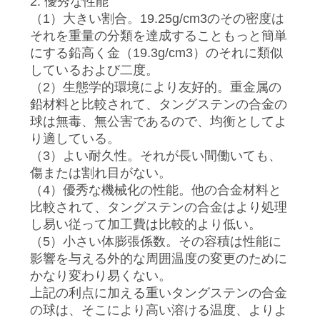
2. 優秀な性能
達
（1）大きい割合。19.25g/cm3のその密度は
に
それを重量の分類を達成することもっと簡単
にする鉛高く金（19.3g/cm3）のそれに類似
連
しているおよび二度。
（2）生態学的環境により友好的。重金属の
絡
鉛材料と比較されて、タングステンの合金の
し
球は無毒、無公害であるので、均衡としてよ
り適している。
な
（3）よい耐久性。それが長い間働いても、
傷または割れ目がない。
さ
（4）優秀な機械化の性能。他の合金材料と
い
比較されて、タングステンの合金はより処理
し易い従って加工費は比較的より低い。
（5）小さい体膨張係数。その容積は性能に
ニ
影響を与える外的な周囲温度の変更のために
かなり変わり易くない。
ュ
上記の利点に加える重いタングステンの合金
の球は、そこにより高い溶ける温度、よりよ
ー