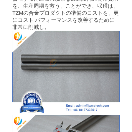
を、生産周期を救う、ことができ、収穫は、
ス
TZMの合金プロダクトの準備のコストを、更
にコスト パフォーマンスを改善するために
非常に削減し。
場
合
引
用
を
要
求
し