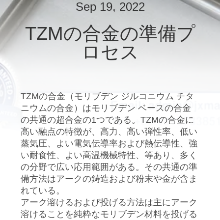
達
Sep 19, 2022
に
TZMの合金の準備プ
つ
ロセス
い
て
TZMの合金（モリブデン ジルコニウム チタ
ニウムの合金）はモリブデン ベースの合金
工
の共通の超合金の1つである。TZMの合金に
場
高い融点の特徴が、高力、高い弾性率、低い
蒸気圧、よい電気伝導率および熱伝導性、強
旅
い耐食性、よい高温機械特性、等あり、多く
の分野で広い応用範囲がある。その共通の準
行
備方法はアークの鋳造および粉末や金が含ま
れている。
アーク溶けるおよび投げる方法は主にアーク
私
溶けることを純粋なモリブデン材料を投げる