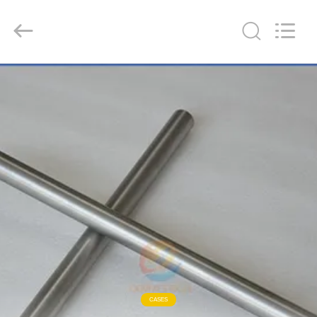
-
2025
JINXING
MATECH
CO
LTD.
All
Rights
家
Reserved.
Developed
by
ECER
プ
ロ
ダ
ク
ト
私
CASES