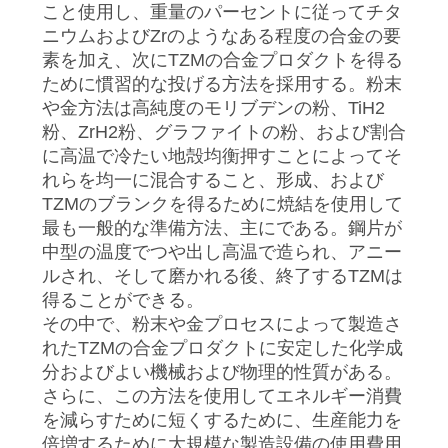
達
こと使用し、重量のパーセントに従ってチタ
ニウムおよびZrのようなある程度の合金の要
に
素を加え、次にTZMの合金プロダクトを得る
ために慣習的な投げる方法を採用する。粉末
連
や金方法は高純度のモリブデンの粉、TiH2
絡
粉、ZrH2粉、グラファイトの粉、および割合
に高温で冷たい地殻均衡押すことによってそ
し
れらを均一に混合すること、形成、および
TZMのブランクを得るために焼結を使用して
な
最も一般的な準備方法、主にである。鋼片が
さ
中型の温度でつや出し高温で造られ、アニー
ルされ、そして磨かれる後、終了するTZMは
い
得ることができる。
その中で、粉末や金プロセスによって製造さ
れたTZMの合金プロダクトに安定した化学成
ニ
分およびよい機械および物理的性質がある。
ュ
さらに、この方法を使用してエネルギー消費
を減らすために短くするために、生産能力を
ー
倍増するために大規模な製造設備の使用費用