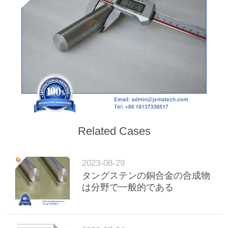
な
さ
い
地
図
Related Cases
PRIVACY
POLICY
2023-08-29
タングステンの銅合金の合成物
は分野で一般的である