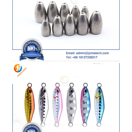
な
さ
い
地
図
PRIVACY
POLICY