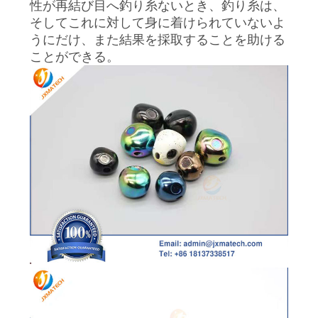
性が再結び目へ釣り糸ないとき、釣り糸は、
ス
そしてこれに対して身に着けられていないよ
うにだけ、また結果を採取することを助ける
ことができる。
場
合
引
用
を
要
求
し