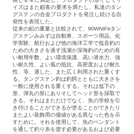
達
イズはまた顧客の要求を満たし、私達のタン
に
グステンの合金プロダクトを発注し続ける自
発性を表現した。
連
従来の鉛の重量と比較されて、90WNiFeタン
グステンみみずは自動車、スポーツ用品、化
絡
学実験、航行および他の海洋工学で低音釣の
し
ための大きさを過す浅瀬か深海釣のための長
い耐用年数、よい環境保護、高い潜水力、強
な
い耐久性、よい風の抵抗、高密度および耐久
性、等、適した、また広く利用された重くす
さ
る。タングステン釣は釣餌とともに大きさを
い
一般に使用される重くする。それは低下の
形、弾丸の形にありそしてヘッド形を採取で
きる。それはまただけでなく、魚の学校を引
ニ
き付けることができるが塗ることができたり
またよい装飾用の価値がある異なった色を示
ュ
すために。それを使用して、魚のペンダント
を通して釣り糸を渡す必要があるおよび必要
ー