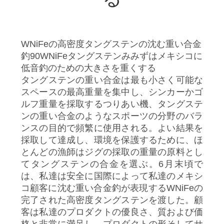
達
に
つ
WNiFeの高密度タングステンの沈む重い合金
釣90WNiFeタングステンみみずはメキシコに
い
低音釣のための大きさを重くする
て
タングステンの重い合金は最も小さく可能な
スペースの最高重量を集中し、シンカーかゴ
ルフ重量を採取するつりあい機、タングステ
工
ンの重い合金のようなスポーツの分野のバラ
ンスの目的で頻繁に使用される。よい結果を
場
採取して達成し、環境を保護するために、ほ
とんどの漁師はジグの採取の重量の原料とし
旅
てタングステンの合金を選ぶ。6月末頃で
行
は、私達は安全に国際によって私達のメキシ
コ顧客に沈む重い合金釣が表現するWNiFeの
完了された高密度タングステンを渡した。顧
私
客は私達のプロダクトの優良さ、質および価
格と非常に満足し、プロダクトの形そしてサ