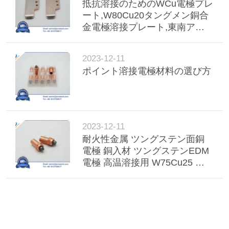
抵抗溶接のためのWCu電極プレ
ート,W80Cu20タングメン銅合
金電極溶接プレート,東南アジ
ア諸国への抵抗溶接のための
WCuタングメン銅電極プレート
2023-12-11
ポイント溶接電極材料の選び方
2023-12-11
耐火性金属 ツングステン面銅
電極 銅入材 ツングステンEDM
電極 高温溶接用 W75Cu25 ツ
ングステン入材 銅溶接電極 ア
メリカ