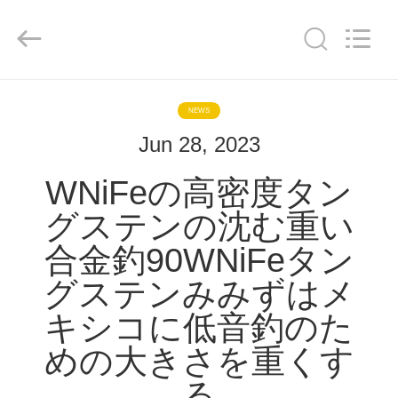
2020
-
2026
JINXING
MATECH
CO
LTD.
All
Rights
家
Reserved.
Developed
NEWS
by
ECER
Jun 28, 2023
プ
WNiFeの高密度タン
ロ
グステンの沈む重い
ダ
合金釣90WNiFeタン
ク
グステンみみずはメ
ト
キシコに低音釣のた
めの大きさを重くす
私
る